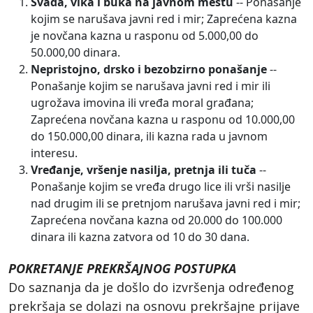
Svađa, vika i buka na javnom mestu
-- Ponašanje
kojim se narušava javni red i mir; Zaprećena kazna
je novčana kazna u rasponu od 5.000,00 do
50.000,00 dinara.
Nepristojno, drsko i bezobzirno ponašanje
--
Ponašanje kojim se narušava javni red i mir ili
ugrožava imovina ili vređa moral građana;
Zaprećena novčana kazna u rasponu od 10.000,00
do 150.000,00 dinara, ili kazna rada u javnom
interesu.
Vređanje, vršenje nasilja, pretnja ili tuča
--
Ponašanje kojim se vređa drugo lice ili vrši nasilje
nad drugim ili se pretnjom narušava javni red i mir;
Zaprećena novčana kazna od 20.000 do 100.000
dinara ili kazna zatvora od 10 do 30 dana.
POKRETANJE PREKRŠAJNOG POSTUPKA
Do saznanja da je došlo do izvršenja određenog
prekršaja se dolazi na osnovu prekršajne prijave