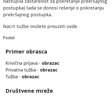
nastupila zastarelost za pokretanje prekršajnog
postupka) tada se donosi rešenje o pokretanju
prekršajnog postupka.
Nacrt tužbe možete preuzeti ovde.
Podeli
Primer obrasca
Krivična prijava -
obrazac
Privatna tužba -
obrazac
Tužba -
obrazac
Društvene mreže