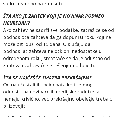
sudu i usmeno na zapisnik.
ŠTA AKO JE ZAHTEV KOJI JE NOVINAR PODNEO
NEUREDAN?
Ako zahtev ne sadrži sve podatke, zatražiće se od
podnosioca zahteva da ga dopuni u roku koji ne
može biti duži od 15 dana. U slučaju da
podnosilac zahteva ne otkloni nedostatke u
određenom roku, smatraće se da je odustao od
zahteva i zahtev će se rešenjem odbaciti.
ŠTA SE NAJČEŠĆE SMATRA PREKRŠAJEM?
Od najučestalijih incidenata koji se mogu
odnositi na novinare ili medijske radnike, a
nemaju krivično, već prekršajno obeležje trebalo
bi izdvojiti: