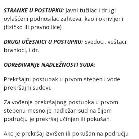
STRANKE U POSTUPKU:
Javni tužilac i drugi
ovlašćeni podnosilac zahteva, kao i okrivljeni
(fizičko ili pravno lice).
DRUGI UČESNICI U POSTUPKU:
Svedoci, veštaci,
branioci, i dr.
ODREĐIVANJE NADLEŽNOSTI SUDA:
Prekršajni postupak u prvom stepenu vode
prekršajni sudovi.
Za vođenje prekršajnog postupka u prvom
stepenu mesno je nadležan sud na čijem
području je prekršaj učinjen ili pokušan.
Ako je prekršaj izvršen ili pokušan na području