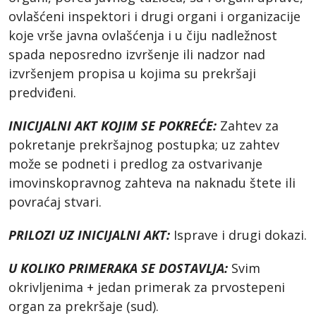
ovlašćeni inspektori i drugi organi i organizacije
koje vrše javna ovlašćenja i u čiju nadležnost
spada neposredno izvršenje ili nadzor nad
izvršenjem propisa u kojima su prekršaji
predviđeni.
INICIJALNI AKT KOJIM SE POKREĆE:
Zahtev za
pokretanje prekršajnog postupka; uz zahtev
može se podneti i predlog za ostvarivanje
imovinskopravnog zahteva na naknadu štete ili
povraćaj stvari.
PRILOZI UZ INICIJALNI AKT:
Isprave i drugi dokazi.
U KOLIKO PRIMERAKA SE DOSTAVLJA:
Svim
okrivljenima + jedan primerak za prvostepeni
organ za prekršaje (sud).