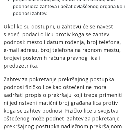
podnosioca zahteva i pečat ovlašćenog organa koji
podnosi zahtev.
Ukoliko su dostupni, u zahtevu će se navesti i
sledeći podaci o licu protiv koga se zahtev
podnosi: mesto i datum rođenja, broj telefona,
e-mail adresu, broj telefona na radnom mestu,
brojevi poslovnih računa pravnog lica i
preduzetnika.
Zahtev za pokretanje prekršajnog postupka
podnosi fizičko lice kao oštećeni ne mora
sadržati propis o prekršaju koji treba primeniti
ni jedinstveni matični broj građana lica protiv
koga se zahtev podnosi. Fizičko lice u svojstvu
oštećenog može podneti zahtev za pokretanje
prekršajnog postupka nadležnom prekršajnom