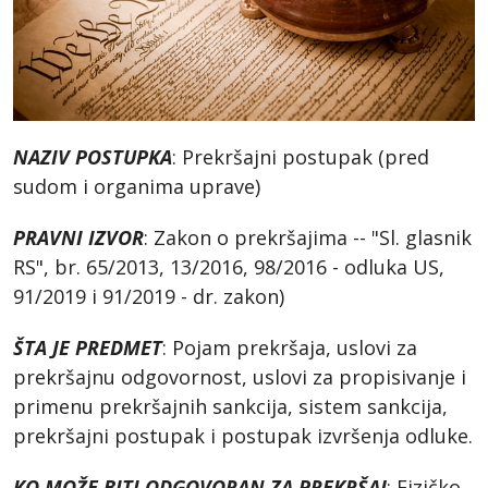
NAZIV POSTUPKA
: Prekršajni postupak (pred
sudom i organima uprave)
PRAVNI IZVOR
: Zakon o prekršajima -- "Sl. glasnik
RS", br. 65/2013, 13/2016, 98/2016 - odluka US,
91/2019 i 91/2019 - dr. zakon)
ŠTA JE PREDMET
: Pojam prekršaja, uslovi za
prekršajnu odgovornost, uslovi za propisivanje i
primenu prekršajnih sankcija, sistem sankcija,
prekršajni postupak i postupak izvršenja odluke.
KO MOŽE BITI ODGOVORAN ZA PREKRŠAJ
: Fizičko