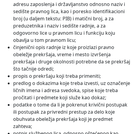
adresu zaposlenja i državljanstvo odnosno naziv i
sedište pravnog lica, kao i poresko identifikacioni
broj (u daljem tekstu: PIB) i matični broj, a za
preduzetnika i naziv i sedište radnje, a za
odgovorno lice u pravnom licu i funkciju koju
obavlja u tom pravnom licu;
činjenični opis radnje iz koje proizlazi pravno
obeležje prekršaja, vreme i mesto izvršenja
prekršaja i druge okolnosti potrebne da se prekršaj
što tačnije odredi;
propis o prekršaju koji treba primeniti;
predlog o dokazima koje treba izvesti, uz označenje
ličnih imena i adresa svedoka, spise koje treba
pročitati i predmete koji služe kao dokaz;
podatke o tome da li je pokrenut krivični postupak
ili postupak za privredni prestup za delo koje
obuhvata obeležja prekršaja koji je predmet
zahteva;
potpis službenog lica, odnosno oštećenog kao