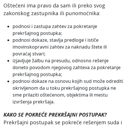
Oštećeni ima pravo da sam ili preko svog
zakonskog zastupnika ili punomoćnika:
podnosi i zastupa zahtev za pokretanje
prekršajnog postupka;
podnosi dokaze, stavlja predloge i ističe
imovinskopravni zahtev za naknadu štete ili
povraćaj stvari;
izjavljuje žalbu na presudu, odnosno rešenje
doneto povodom njegovog zahteva za pokretanje
prekršajnog postupka;
podnosi dokaze na osnovu kojih sud može odrediti
okrivljenom da u toku prekršajnog postupka ne
sme prilaziti oštećenom, objektima ili mestu
izvršenja prekršaja.
KAKO SE POKREĆE PREKRŠAJNI POSTUPAK?
Prekršajni postupak se pokreće rešenjem suda i