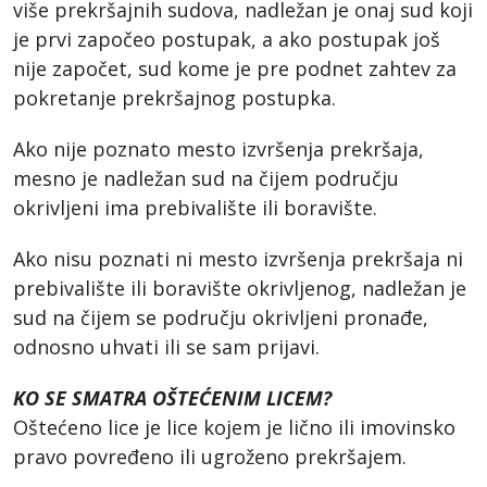
više prekršajnih sudova, nadležan je onaj sud koji
je prvi započeo postupak, a ako postupak još
nije započet, sud kome je pre podnet zahtev za
pokretanje prekršajnog postupka.
Ako nije poznato mesto izvršenja prekršaja,
mesno je nadležan sud na čijem području
okrivljeni ima prebivalište ili boravište.
Ako nisu poznati ni mesto izvršenja prekršaja ni
prebivalište ili boravište okrivljenog, nadležan je
sud na čijem se području okrivljeni pronađe,
odnosno uhvati ili se sam prijavi.
KO SE SMATRA OŠTEĆENIM LICEM?
Oštećeno lice je lice kojem je lično ili imovinsko
pravo povređeno ili ugroženo prekršajem.