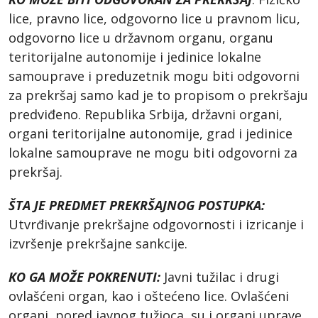
lice, pravno lice, odgovorno lice u pravnom licu,
odgovorno lice u državnom organu, organu
teritorijalne autonomije i jedinice lokalne
samouprave i preduzetnik mogu biti odgovorni
za prekršaj samo kad je to propisom o prekršaju
predviđeno. Republika Srbija, državni organi,
organi teritorijalne autonomije, grad i jedinice
lokalne samouprave ne mogu biti odgovorni za
prekršaj.
ŠTA JE PREDMET PREKRŠAJNOG POSTUPKA:
Utvrđivanje prekršajne odgovornosti i izricanje i
izvršenje prekršajne sankcije.
KO GA MOŽE POKRENUTI:
Javni tužilac i drugi
ovlašćeni organ, kao i oštećeno lice. Ovlašćeni
organi, pored javnog tužioca, su i organi uprave,