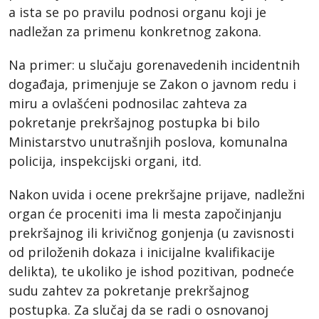
a ista se po pravilu podnosi organu koji je
nadležan za primenu konkretnog zakona.
Na primer: u slučaju gorenavedenih incidentnih
događaja, primenjuje se Zakon o javnom redu i
miru a ovlašćeni podnosilac zahteva za
pokretanje prekršajnog postupka bi bilo
Ministarstvo unutrašnjih poslova, komunalna
policija, inspekcijski organi, itd.
Nakon uvida i ocene prekršajne prijave, nadležni
organ će proceniti ima li mesta započinjanju
prekršajnog ili krivičnog gonjenja (u zavisnosti
od priloženih dokaza i inicijalne kvalifikacije
delikta), te ukoliko je ishod pozitivan, podneće
sudu zahtev za pokretanje prekršajnog
postupka. Za slučaj da se radi o osnovanoj