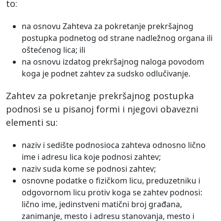
to:
na osnovu Zahteva za pokretanje prekršajnog
postupka podnetog od strane nadležnog organa ili
oštećenog lica; ili
na osnovu izdatog prekršajnog naloga povodom
koga je podnet zahtev za sudsko odlučivanje.
Zahtev za pokretanje prekršajnog postupka
podnosi se u pisanoj formi i njegovi obavezni
elementi su:
naziv i sedište podnosioca zahteva odnosno lično
ime i adresu lica koje podnosi zahtev;
naziv suda kome se podnosi zahtev;
osnovne podatke o fizičkom licu, preduzetniku i
odgovornom licu protiv koga se zahtev podnosi:
lično ime, jedinstveni matični broj građana,
zanimanje, mesto i adresu stanovanja, mesto i