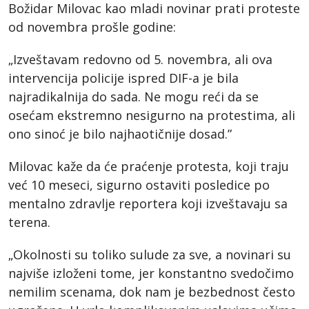
Božidar Milovac kao mladi novinar prati proteste
od novembra prošle godine:
„Izveštavam redovno od 5. novembra, ali ova
intervencija policije ispred DIF-a je bila
najradikalnija do sada. Ne mogu reći da se
osećam ekstremno nesigurno na protestima, ali
ono sinoć je bilo najhaotičnije dosad.”
Milovac kaže da će praćenje protesta, koji traju
već 10 meseci, sigurno ostaviti posledice po
mentalno zdravlje reportera koji izveštavaju sa
terena.
„Okolnosti su toliko sulude za sve, a novinari su
najviše izloženi tome, jer konstantno svedočimo
nemilim scenama, dok nam je bezbednost često