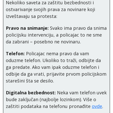
Nekoliko saveta za zaštitu bezbednosti i
ostvarivanje svojih prava za novinare koji
izveštavaju sa protesta:
Pravo na snimanje:
Svako ima pravo da snima
policijsku intervenciju, a policajac to ne sme
da zabrani – posebno ne novinaru.
Telefon:
Policajac nema pravo da vam
oduzme telefon. Ukoliko to traži, odbijte da
ga predate. Ako vam ipak oduzme telefon i
odbije da ga vrati, prijavite prvom policijskom
starešini šta se desilo.
Digitalna bezbednost:
Neka vam telefon uvek
bude zaključan (najbolje lozinkom). Više o
zaštiti podataka na telefonu pronađite
ovde
.