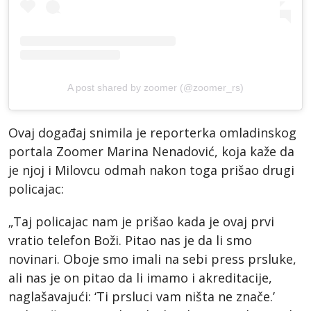
A post shared by zoomer (@zoomer_rs)
Ovaj događaj snimila je reporterka omladinskog
portala Zoomer Marina Nenadović, koja kaže da
je njoj i Milovcu odmah nakon toga prišao drugi
policajac:
„Taj policajac nam je prišao kada je ovaj prvi
vratio telefon Boži. Pitao nas je da li smo
novinari. Oboje smo imali na sebi press prsluke,
ali nas je on pitao da li imamo i akreditacije,
naglašavajući: ‘Ti prsluci vam ništa ne znače.’