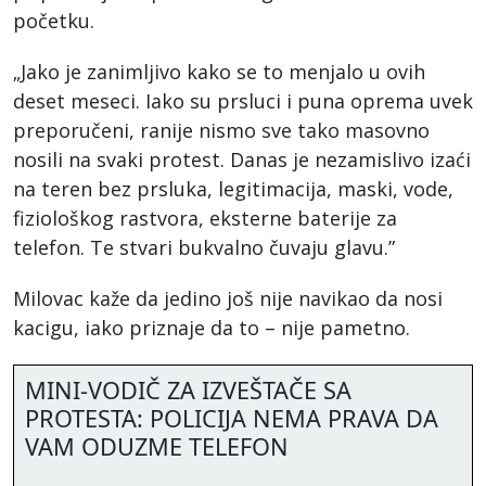
početku.
„Jako je zanimljivo kako se to menjalo u ovih
deset meseci. Iako su prsluci i puna oprema uvek
preporučeni, ranije nismo sve tako masovno
nosili na svaki protest. Danas je nezamislivo izaći
na teren bez prsluka, legitimacija, maski, vode,
fiziološkog rastvora, eksterne baterije za
telefon. Te stvari bukvalno čuvaju glavu.”
Milovac kaže da jedino još nije navikao da nosi
kacigu, iako priznaje da to – nije pametno.
MINI-VODIČ ZA IZVEŠTAČE SA
PROTESTA: POLICIJA NEMA PRAVA DA
VAM ODUZME TELEFON