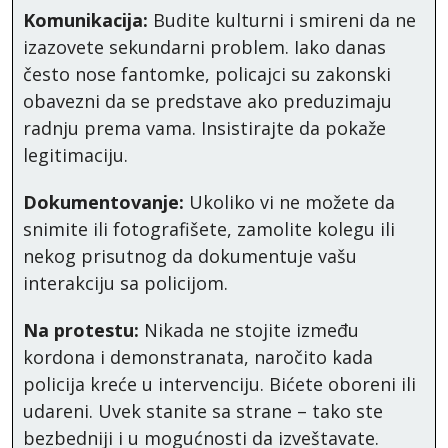
Komunikacija:
Budite kulturni i smireni da ne
izazovete sekundarni problem. Iako danas
često nose fantomke, policajci su zakonski
obavezni da se predstave ako preduzimaju
radnju prema vama. Insistirajte da pokaže
legitimaciju.
Dokumentovanje:
Ukoliko vi ne možete da
snimite ili fotografišete, zamolite kolegu ili
nekog prisutnog da dokumentuje vašu
interakciju sa policijom.
Na protestu:
Nikada ne stojite između
kordona i demonstranata, naročito kada
policija kreće u intervenciju. Bićete oboreni ili
udareni. Uvek stanite sa strane – tako ste
bezbedniji i u mogućnosti da izveštavate.