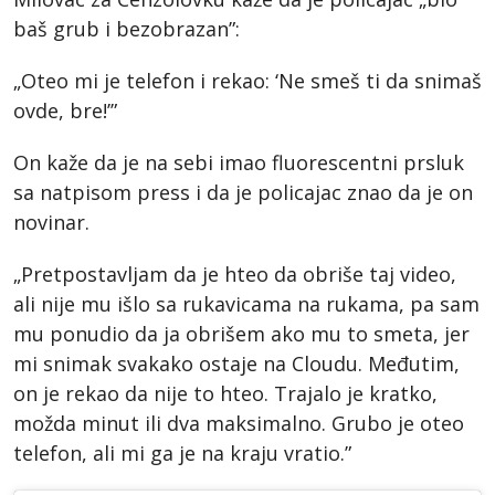
baš grub i bezobrazan”:
„Oteo mi je telefon i rekao: ‘Ne smeš ti da snimaš
ovde, bre!’”
On kaže da je na sebi imao fluorescentni prsluk
sa natpisom press i da je policajac znao da je on
novinar.
„Pretpostavljam da je hteo da obriše taj video,
ali nije mu išlo sa rukavicama na rukama, pa sam
mu ponudio da ja obrišem ako mu to smeta, jer
mi snimak svakako ostaje na Cloudu. Međutim,
on je rekao da nije to hteo. Trajalo je kratko,
možda minut ili dva maksimalno. Grubo je oteo
telefon, ali mi ga je na kraju vratio.”