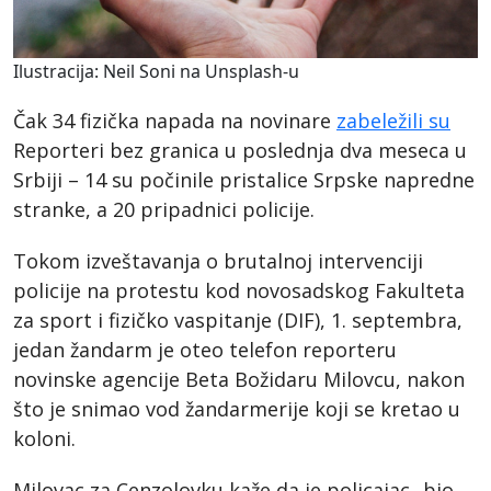
Ilustracija: Neil Soni na Unsplash-u
Čak 34 fizička napada na novinare
zabeležili su
Reporteri bez granica u poslednja dva meseca u
Srbiji – 14 su počinile pristalice Srpske napredne
stranke, a 20 pripadnici policije.
Tokom izveštavanja o brutalnoj intervenciji
policije na protestu kod novosadskog Fakulteta
za sport i fizičko vaspitanje (DIF), 1. septembra,
jedan žandarm je oteo telefon reporteru
novinske agencije Beta Božidaru Milovcu, nakon
što je snimao vod žandarmerije koji se kretao u
koloni.
Milovac za Cenzolovku kaže da je policajac „bio