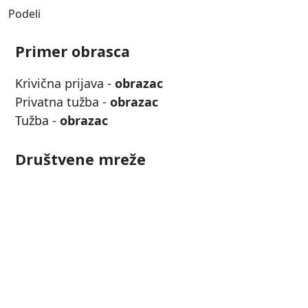
Podeli
Primer obrasca
Krivična prijava -
obrazac
Privatna tužba -
obrazac
Tužba -
obrazac
Društvene mreže