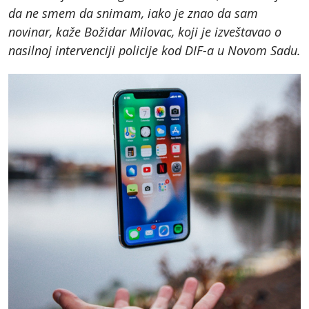
da ne smem da snimam, iako je znao da sam
novinar, kaže Božidar Milovac, koji je izveštavao o
nasilnoj intervenciji policije kod DIF-a u Novom Sadu.