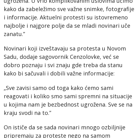
ugrožena. U vrlo komplikovanim uslovima učimo
kako da zabeležimo sve važne snimke, fotografije
i informacije. Aktuelni protesti su istovremeno
najbolje i najgore polje da se mladi novinari uče
zanatu.”
Novinari koji izveštavaju sa protesta u Novom
Sadu, dodaje sagovornik Cenzolovke, već se
dobro poznaju i svi znaju gde treba da stanu
kako bi sačuvali i dobili važne informacije:
„Sve zavisi samo od toga kako ćemo sami
reagovati i koliko smo sami spremni na situacije
u kojima nam je bezbednost ugrožena. Sve se na
kraju svodi na to.”
On ističe da se sada novinari mnogo ozbiljnije
pripremaju za proteste nego na samom