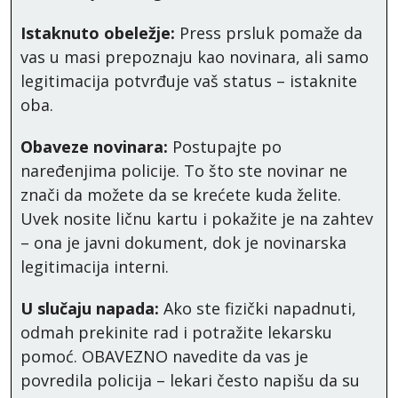
Istaknuto obeležje:
Press prsluk pomaže da
vas u masi prepoznaju kao novinara, ali samo
legitimacija potvrđuje vaš status – istaknite
oba.
Obaveze novinara:
Postupajte po
naređenjima policije. To što ste novinar ne
znači da možete da se krećete kuda želite.
Uvek nosite ličnu kartu i pokažite je na zahtev
– ona je javni dokument, dok je novinarska
legitimacija interni.
U slučaju napada:
Ako ste fizički napadnuti,
odmah prekinite rad i potražite lekarsku
pomoć. OBAVEZNO navedite da vas je
povredila policija – lekari često napišu da su