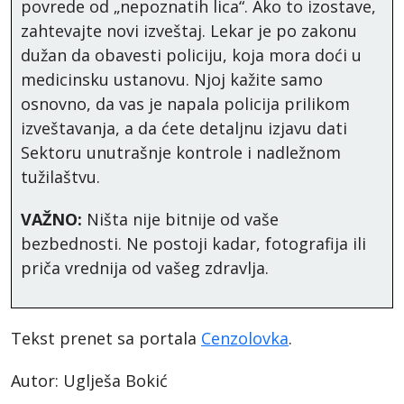
povrede od „nepoznatih lica“. Ako to izostave,
zahtevajte novi izveštaj. Lekar je po zakonu
dužan da obavesti policiju, koja mora doći u
medicinsku ustanovu. Njoj kažite samo
osnovno, da vas je napala policija prilikom
izveštavanja, a da ćete detaljnu izjavu dati
Sektoru unutrašnje kontrole i nadležnom
tužilaštvu.
VAŽNO:
Ništa nije bitnije od vaše
bezbednosti. Ne postoji kadar, fotografija ili
priča vrednija od vašeg zdravlja.
Tekst prenet sa portala
Cenzolovka
.
Autor: Uglješa Bokić