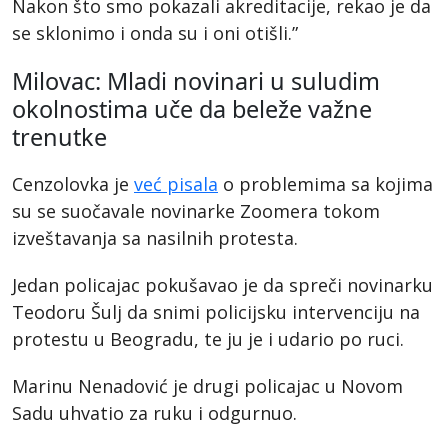
Nakon što smo pokazali akreditacije, rekao je da
se sklonimo i onda su i oni otišli.”
Milovac: Mladi novinari u suludim
okolnostima uče da beleže važne
trenutke
Cenzolovka je
već pisala
o problemima sa kojima
su se suočavale novinarke Zoomera tokom
izveštavanja sa nasilnih protesta.
Jedan policajac pokušavao je da spreči novinarku
Teodoru Šulj da snimi policijsku intervenciju na
protestu u Beogradu, te ju je i udario po ruci.
Marinu Nenadović je drugi policajac u Novom
Sadu uhvatio za ruku i odgurnuo.